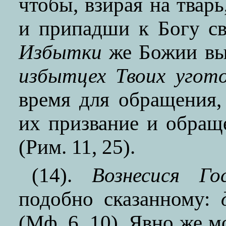
чтобы, взирая на твар
и припадши к Богу св
Избытки
же Божии вы
избытцех Твоих угото
время для обращения,
их призвание и обращ
(Рим. 11, 25).
(14).
Вознесися Го
подобно сказанному:
(Мф. 6, 10). Явно же м