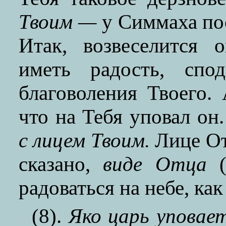
Твоим —
у Симмаха по
Итак, возвеселится 
иметь радость, спо
благоволения Твоего.
что на Тебя уповал он
с лицем Твоим.
Лице От
сказано,
виде Отца
(
радоваться на небе, ка
(8).
Яко царь уповае