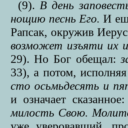
(9).
В день заповест
нощию песнь Его.
И ещ
Рапсак, окружив Иерус
возможет изъяти их и
29). Но Бог обещал:
з
33), а потом, исполня
сто осьмьдесять и п
и означает сказанное
милость Свою. Молит
уже уверовавший, пр