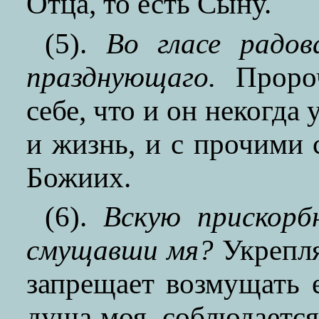
Отца, то есть Сыну.
(5).
Во гласе радов
празднующаго.
Пророч
себе, что и он некогда
и жизнь, и с прочими 
Божиих.
(6).
Вскую прискорб
смущавши мя?
Укрепля
запрещает возмущать е
душа моя, соблюдается