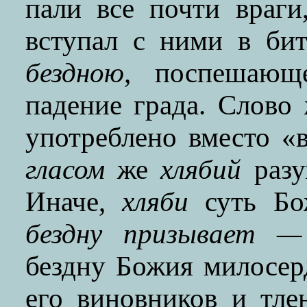
пали все почти враги
вступал с ними в бит
бездною,
поспешающе
падение града. Слово
употреблено вместо «в
гласом
же
хлябий
разу
Иначе,
хляби
суть Бо
бездну призывает —
бездну Божия милосер
его виновников и тле