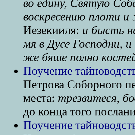
во едину, Святую Соб
воскресению плоти и 
Иезекииля:
и бысть на
мя в Дусе Господни, и
же бяше полно костей
Поучение тайноводст
Петрова Соборного пе
места:
трезвитеся, б
до конца того послани
Поучение тайноводств