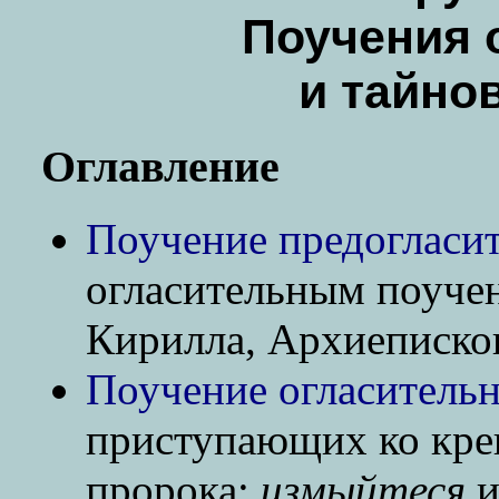
Поучения 
и тайно
Оглавление
Поучение предогласи
огласительным поуче
Кирилла, Архиеписко
Поучение огласительн
приступающих ко кре
пророка:
измыйтеся
и