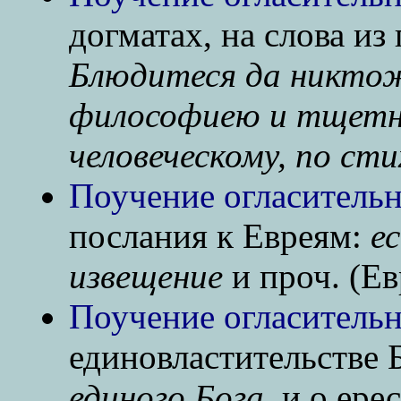
догматах, на слова из
Блюдитеся да никтож
философиею и тщетн
человеческому, по ст
Поучение огласительн
послания к Евреям:
е
извещение
и проч. (Евр
Поучение огласительн
единовластительстве 
единого Бога,
и о ерес