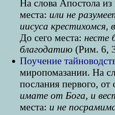
На слова Апостола из 
места:
или не разумее
ииcyca крестихомся, 
До сего места:
несте 
благодатию
(Рим. 6, 3
Поучение тайноводств
миропомазании. На с
послания первого, от 
имате от Бога, и вес
места:
и не посрамим