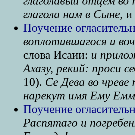
глаголавый отцем во п
глагола нам в Сыне
, и
Поучение огласительн
воплотившагося и во
слова Исаии:
и прило
Ахазу, рекий: проси с
10).
Се Дева во чреве
нарекут имя Ему Емм
Поучение огласительн
Распятаго и погребен