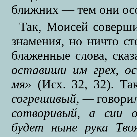
ближних — тем они осо
Так, Моисей соверши
знамения, но ничто ст
блаженные слова, ска
оставиши им грех, о
мя»
(Исх. 32, 32). Т
согрешивый, —
говори
сотворивый, а сии 
будет ныне рука Тво