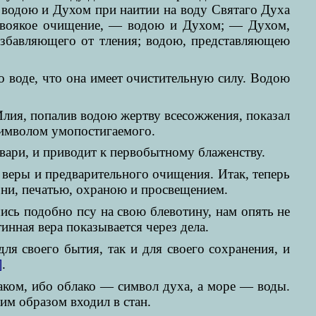
я водою и Духом при наитии на воду Святаго Духа
и двоякое очищение, — водою и Духом; — Духом,
избавляющего от тления; водою, представляющею
 о воде, что она имеет очистительную силу. Водою
Илия, попалив водою жертву всесожжения, показал
символом умопостигаемого.
вари, и приводит к первобытному блаженству.
е веры и предварительного очищения. Итак, теперь
зни, печатью, охраною и просвещением.
сь подобно псу на свою блевотину, нам опять не
тинная вера показывается через дела.
я своего бытия, так и для своего сохранения, и
]
.
ком, ибо облако — символ духа, а море — воды.
им образом входил в стан.