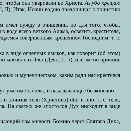
, чтобы они уверовали во Христа.
Аз убо крещаю
ll, II). Итак, Иоанн водою предочищал к принятию
ам имел нужду в очищении, но для того, чтобы,
 в воде всего ветхого Адама, освятить крестителя,
ещаемся совершенным крещением Господним, т. е.
а в виде огненных языков, как говорит (об этом)
о мнозех сих днех
(Деян, 1, 5); или же по причине
ровью и мученичеством, каким ради нас крестился
дут уже иметь силы, и наказывающее бесконечно.
и почитая тело (Христово) ибо и оно, т. е. тело,
па. На святых же апостолов Дух нисходит в виде
ещающий нам милость Божию через Святаго Духа,