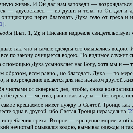
 вечную жизнь. И Он дал нам заповеди — возрождатьс
овек — двусоставен — из души и тела, то Он дал 
 очищающею через благодать Духа тело от греха и 
[1]
.
 воды
(Быт. 1, 2); и Писание издревле свидетельствует
даже так, что и самые одежды его омывались водою. 
 все по закону очищается водою. Но видимое служит 
а с помощью Духа усыновляет нас Богу, хотя мы и — т
им образом, всем равно,, но благодать Духа — по мер
о, и возрождение делается для нас началом другой жи
я чистыми от скверных дел, чтобы, снова возвративши
вера без дела — мертва, равно как и дела — без веры; ис
самое крещаемое имеет нужду в Святой Троице как дл
есте одна в другой, ибо Святая Троица нераздельна
[2
истребления греха. Второе — крещение морем и обла
який нечистый омывался водою, вымывал одежды и так