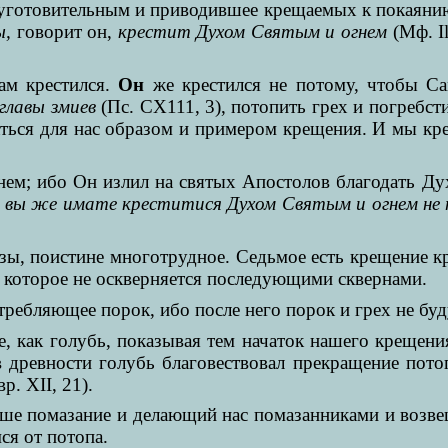
уготовительным и приводившее крещаемых к покаянию
ы,
говорит он,
крестит Духом Святым и огнем
(Мф. I
м крестился.
Он
же крестился не потому, чтобы С
главы змиев
(Пс. СХ111, 3), потопить грех и погребсти
латься для нас образом и примером крещения. И мы кр
гнем; ибо Он излил на святых Апостолов благодать Дух
 вы же имате креститися Духом Святым и огнем не п
зы, поистине многотрудное. Седьмое есть крещение к
, которое не оскверняется последующими сквернами.
требляющее порок, ибо после него порок и грех не бу
 как голубь, показывая тем начаток нашего крещения 
 древности голубь благовествовал прекращение пото
р. XII, 21).
аше помазание и делающий нас помазанниками и возв
ся от потопа.