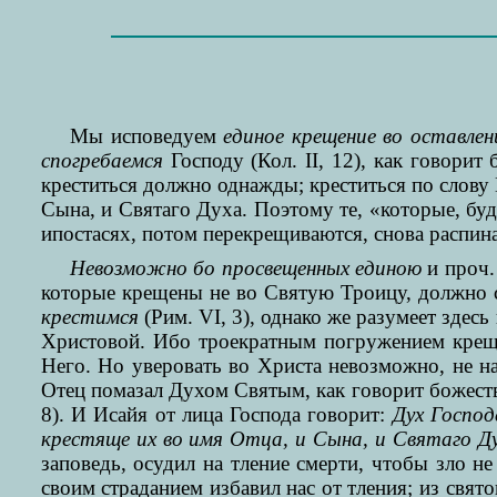
Мы исповедуем
единое крещение во оставлен
спогребаемся
Господу (Кол. II, 12), как говорит
креститься должно однажды; креститься по слову
Сына, и Святаго Духа. Поэтому те, «которые, бу
ипостасях, потом перекрещиваются, снова распин
Невозможно бо просвещенных единою
и проч
которые крещены не во Святую Троицу, должно с
крестимся
(Рим. VI, 3), однако же разумеет здес
Христовой. Ибо троекратным погружением креще
Него. Но уверовать во Христа невозможно, не н
Отец помазал Духом Святым, как говорит божест
8). И Исайя от лица Господа говорит:
Дух Господ
крестяще их во имя Отца, и Сына, и Святаго Д
заповедь, осудил на тление смерти, чтобы зло н
своим страданием избавил нас от тления; из свя