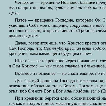
Четвертое — крещение Иоаново, бывшее пред
вы,
говорит он,
водою; грядый же пи мне, той в
Духа.
Пятое — крещение Господне, которым Он Са
усвоивши Себе мое очищение,
сокрушить в воде 
исполнить закон, открыть таинство Троицы, сде
водою и Духом.
Далее, говорится еще, что Христос крестит о
Сам Господь, что
Иоанн убо крестил есть водою,
крещения, наказывающего будущим огнем.
Шестое — есть крещение через покаяние и сле
и Сам Христос, — как самое славное и блаженное
Восьмое и последнее — не спасительное, но ис
Дух Святый сошел на Господа в телесном виде,
вследствие обожения стало Богом. Притом еще в
огня, ибо Он есть Бог, а Бог
огнь поядаяй есть
(Ев
При крещении берется елей, обозначающий н
так как и голубь принес масличную ветвь спасшим