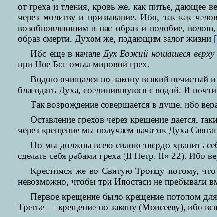
от греха и тления, кровь же, как питье, дающее
через молитву и призывание. Ибо, так как чел
возобновляющим в нас образ и подобие, водою,
образ смерти. Духом же, подающим залог жизни
Ибо еще в начале
Дух Божий ношашеся верху
при Ное Бог омыл мировой грех.
Водою очищался по закону всякий нечистый и 
благодать Духа, соединившуюся с водой. И почти
Так возрождение совершается в душе, ибо вер
Оставление грехов через крещение дается, так
через крещение мы получаем начаток Духа Святаг
Но мы должны всею силою твердо хранить себ
сделать себя рабами греха (II Петр. II» 22). Ибо 
Крестимся же во Святую Троицу потому, что 
невозможно, чтобы три Ипостаси не пребывали вм
Первое крещение было крещение потопом для 
Третье — крещение по закону (Моисееву), ибо вс