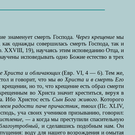
ние знаменует смерть Господа.
Через крещение
мы
, как однажды совершилась смерть Господа, так и
 XXVIII, 19), научаясь этим исповеданию Отца, и
научены исповедывать одно Божие естество в трех
ебе Христа и обличающих
(Евр. VI, 4 — 6). Тем же,
тол и говорит, что мы
во Христа и в смерть Его
 крещении, но то, что крещение есть образ смерти
рещенным во Христа значит креститься, веруя в
а. Ибо Христос есть
Сын Бога живого.
Которого
елеем радости паче причастник, твоих
(Пс. XLIV,
осподь, уча своих учеников призыванию, говорил:
еистление, —
а когда мы преступили спасительную
благоутробный,
и сделавшись подобным нам. Он
отпущения: воду для нашего возрождения и омытая