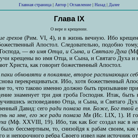
Главная страница
|
Автор
|
Оглавление
|
Назад
|
Далее
Глава IX
О вере и крещении.
ие грехов
(Рим. VI, 4), и в жизнь вечную. Ибо креще
 божественный Апостол. Следовательно, подобно тому
 Господа, —
во имя Отца, и Сына, и Святаго Духа
(Мф.
дучи крещены во имя Отца, и Сына, и Святаго Духа и 
ают Христа, как говорит божественный Апостол.
.
паки обновляти в покаяние, второе распинающих с
нова перекрещиваться. Ибо, хотя божественный Апос
ь не то, что таково именно должно быть призывание при
ние знаменует три дня гроба Господня. Итак, быть к
аучившись исповеданию Отца, и Сына, и Святаго Дух
венный Давид: сего
ради помаза тя. Боже, Бог твой 
ень на мне, его же ради помаза Мя
(Ис. LIX, 1). И г
уха
(Мф. XXVIII, 19). Ибо, так как Бог создал нас в
н
е было бессмертным, то, снизойдя к рабам своим, как
того и непорочного ребра Своего извел нам источник 