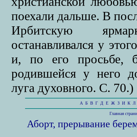
христианской любовь
поехали дальше. В пос
Ирбитскую ярма
останавливался у этог
и, по его просьбе, 
родившейся у него д
луга духовного. С. 70.)
А
Б
В
Г
Д
Е
Ж
З
И
К
Л
Главная стран
Аборт, прерывание бере