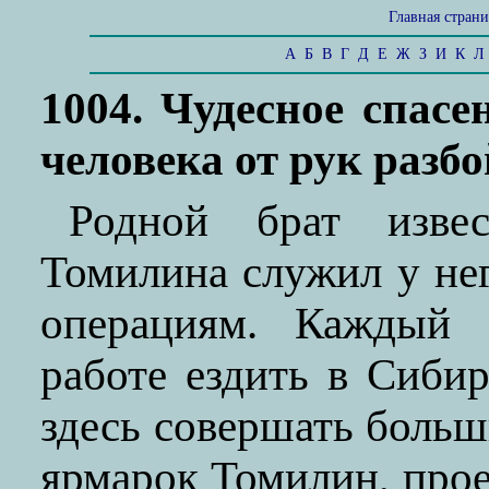
Главная стран
А
Б
В
Г
Д
Е
Ж
З
И
К
Л
1004. Чудесное спас
человека от рук разб
Родной брат изве
Томилина служил у не
операциям. Каждый 
работе ездить в Сиби
здесь совершать больш
ярмарок Томилин, прое