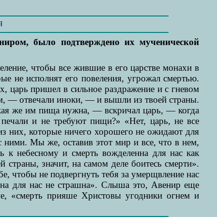
Я
ениром, было подтверждено их мученической
ление, чтобы все жившие в его царстве монахи в
рые не исполнят его повеления, угрожал смертью.
х, царь пришел в сильное раздражение и с гневом
ем, — отвечали иноки, — и вышли из твоей страны.
акая же им пища нужна, — вскричал царь, — когда
 печали и не требуют пищи?» «Нет, царь, не все
 из них, которые ничего хорошего не ожидают для
ними. Мы же, оставив этот мир и все, что в нем,
ь к небесному и смерть вожделенна для нас как
страны, значит, на самом деле боитесь смерти».
ебе, чтобы не подвергнуть тебя за умерщвление нас
на для нас не страшна». Слыша это, Авенир еще
ние, «смерть прияше Христовы угодники огнем и