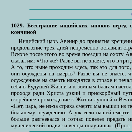
1029. Бесстрашие индийских иноков перед 
кончиной
Индийский царь Авенир до принятия крещения
продолжение трех дней непременно оставили стра
Вскоре после этого во время поездки на охоту А
сказал им: «Что же? Разве вы не знаете, что в т
А то, что ныне проходим здесь, так это для тог
они осуждены на смерть? Разве вы не знаете, ч
осужденные на смерть находятся в страхе и печа
себя в Будущей Жизни и к земным благам настоль
проходя ради Христа узкий и прискорбный путь
скорейшее прохождение к Жизни лучшей и Вечной
«Нет, царь, не из-за страха смерти мы вышли из т
большему осуждению. А уж если нашей смерти н
больше разгневался и тотчас повелел предать 
мученический подвиг и венцы получиша». (Прот. В