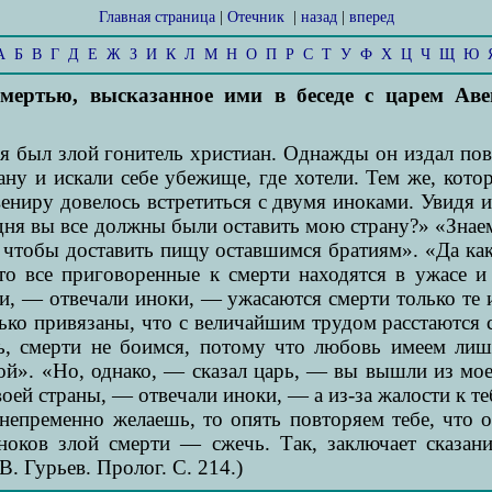
Главная страница
|
Отечник
|
назад
|
вперед
А
Б
В
Г
Д
Е
Ж
З
И
К
Л
М
Н
О
П
Р
С
Т
У
Ф
Х
Ц
Ч
Щ
Ю
смертью, высказанное ими в беседе с царем Ав
 был злой гонитель христиан. Однажды он издал пове
ну и искали себе убежище, где хотели. Тем же, кото
вениру довелось встретиться с двумя иноками. Увидя и
ри дня вы все должны были оставить мою страну?» «Зна
о, чтобы доставить пищу оставшимся братиям». «Да к
то все приговоренные к смерти находятся в ужасе и
ли, — отвечали иноки, — ужасаются смерти только те
ко привязаны, что с величайшим трудом расстаются с 
, смерти не боимся, потому что любовь имеем лиш
». «Но, однако, — сказал царь, — вы вышли из моей 
воей страны, — отвечали иноки, — а из-за жалости к т
епременно желаешь, то опять повторяем тебе, что о
иноков злой смерти — сжечь. Так, заключает сказа
. Гурьев. Пролог. С. 214.)