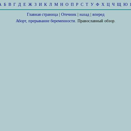
А
Б
В
Г
Д
Е
Ж
З
И
К
Л
М
Н
О
П
Р
С
Т
У
Ф
Х
Ц
Ч
Щ
Ю
Главная страница
|
Отечник
|
назад
|
вперед
Аборт, прерывание беременности
. Православный обзор.