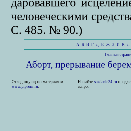
даровавшего исцелени
человеческими средств
С. 485. № 90.)
А
Б
В
Г
Д
Е
Ж
З
И
К
Л
Главная стран
Аборт, прерывание бере
Отвод ппу оц по материалам
На сайте
sozdanie24.ru
продле
www.plprom.ru
.
аспро.