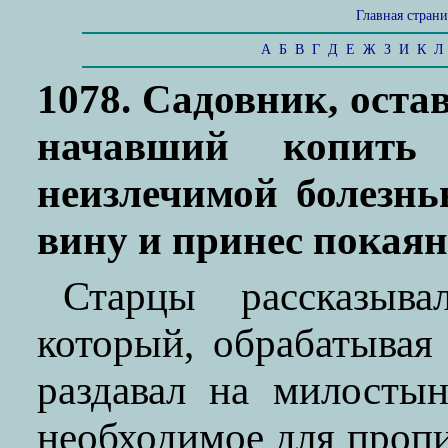
Главная стран
А
Б
В
Г
Д
Е
Ж
З
И
К
Л
1078. Садовник, ост
начавший копить
неизлечимой болезнь
вину и принес покаян
Старцы рассказыва
который, обрабатывая 
раздавал на милостын
необходимое для пропи