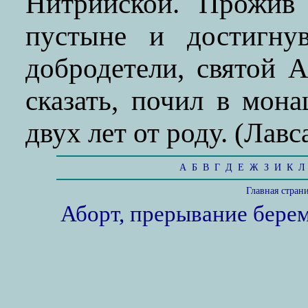
Нитрийской. Прожив 
пустыне и достигну
добродетели, святой 
сказать, почил в мон
двух лет от роду. (Лавса
А
Б
В
Г
Д
Е
Ж
З
И
К
Л
Главная стран
Аборт, прерывание бере