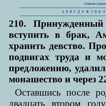
Главная стран
А
Б
В
Г
Д
Е
Ж
З
И
К
Л
210. Принужденный
вступить в брак, А
хранить девство. Пр
подвигах труда и мо
предложению, удалил
монашество и через 2
Оставшись после ро
двадцать втором год