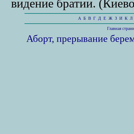
видение братии. (Киево
А
Б
В
Г
Д
Е
Ж
З
И
К
Л
Главная стран
Аборт, прерывание бере