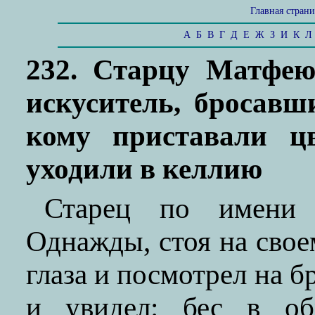
Главная стран
А
Б
В
Г
Д
Е
Ж
З
И
К
Л
232. Старцу Матфею
искуситель, бросавш
кому приставали ц
уходили в келлию
Старец по имени 
Однажды, стоя на свое
глаза и посмотрел на 
и увидел: бес в об