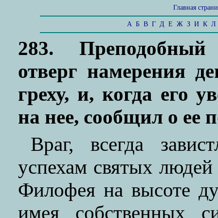
Главная стран
А
Б
В
Г
Д
Е
Ж
З
И
К
Л
283. Преподобный
отверг намерения де
греху, и, когда его 
на нее, сообщил о ее 
Враг, всегда зави
успехам святых людей
Филофея на высоте ду
имея собственных си