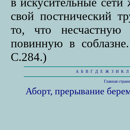
в искусительные сети 
свой постнический тр
то, что несчастную 
повинную в соблазне.
С.284.)
А
Б
В
Г
Д
Е
Ж
З
И
К
Л
Главная стран
Аборт, прерывание бере