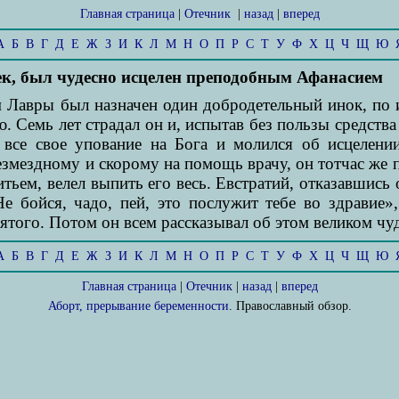
Главная страница
|
Отечник
|
назад
|
вперед
А
Б
В
Г
Д
Е
Ж
З
И
К
Л
М
Н
О
П
Р
С
Т
У
Ф
Х
Ц
Ч
Щ
Ю
ек, был чудесно исцелен преподобным Афанасием
Лавры был назначен один добродетельный инок, по и
 Семь лет страдал он и, испытав без пользы средства
л все свое упование на Бога и молился об исцелен
змездному и скорому на помощь врачу, он тотчас же 
итьем, велел выпить его весь. Евстратий, отказавшись 
«Не бойся, чадо, пей, это послужит тебе во здравие
ятого. Потом он всем рассказывал об этом великом чуде
А
Б
В
Г
Д
Е
Ж
З
И
К
Л
М
Н
О
П
Р
С
Т
У
Ф
Х
Ц
Ч
Щ
Ю
Главная страница
|
Отечник
|
назад
|
вперед
Аборт, прерывание беременности
. Православный обзор.