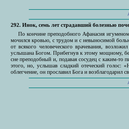
292. Инок, семь лет страдавший болезнью поч
По кончине преподобного Афанасия игуменом 
мочился кровью, с трудом и с невыносимой болью.
от всякого человеческого врачевания, возложи
услышана Богом. Прибегнув к этому мощному, бе
сне преподобный и, подавая сосудец с каким-то п
этого, но, услышав сладкий отеческий голос: 
облегчение, он прославил Бога и возблагодарил св