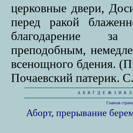
церковные двери, Дос
перед ракой блаженн
благодарение за
преподобным, немедл
всенощного бдения. (П
Почаевский патерик. С.
А
Б
В
Г
Д
Е
Ж
З
И
К
Л
Главная стран
Аборт, прерывание бере