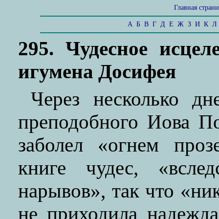
Главная стран
А
Б
В
Г
Д
Е
Ж
З
И
К
Л
295. Чудесное исце
игумена Досифея
Через несколько д
преподобного Иова П
заболел «огнем проз
книге чудес, «всле
нарывов», так что «ни
не приходила надежда