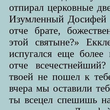
отпирал церковные дв
Изумленный Досифей с
отче брате, божеств
этой святыне?» Еккл
испугался еще более 
отче всечестнейший?
твоей не пошел к теб
вчера мы оставили теб
ты всецел спешишь на