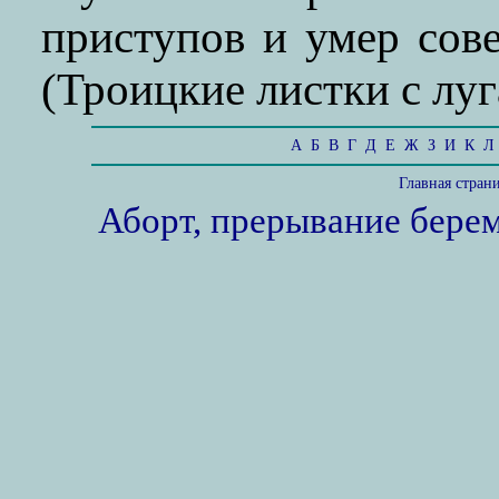
приступов и умер сов
(Троицкие листки с луга
А
Б
В
Г
Д
Е
Ж
З
И
К
Л
Главная стран
Аборт, прерывание бере