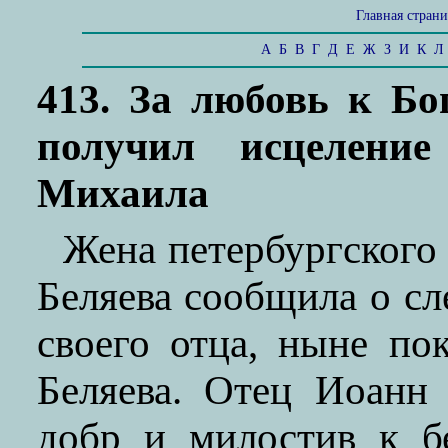
Главная стран
А
Б
В
Г
Д
Е
Ж
З
И
К
Л
413. За любовь к Б
получил исцеление
Михаила
Жена петербургского
Беляева сообщила о с
своего отца, ныне по
Беляева. Отец Иоанн
добр и милостив к б