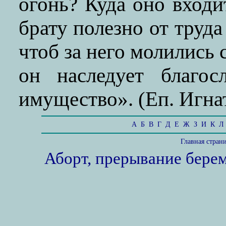
огонь? Куда оно входи
брату полезно от труд
чтоб за него молились
он наследует благос
имущество». (Еп. Игнат
А
Б
В
Г
Д
Е
Ж
З
И
К
Л
Главная стран
Аборт, прерывание бере