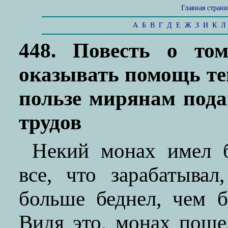
Главная стран
А
Б
В
Г
Д
Е
Ж
З
И
К
Л
448. Повесть о том
оказывать помощь тем
пользе мирянам пода
трудов
Некий монах имел б
все, что зарабатыва
больше беднел, чем 
Видя это, монах поше