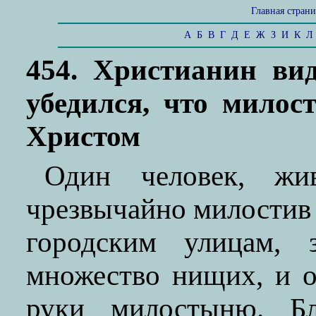
Главная стран
А
Б
В
Г
Д
Е
Ж
З
И
К
Л
454. Христианин ви
убедился, что мило
Христом
Один человек, жи
чрезвычайно милостив 
городским улицам, 
множество нищих, и о
руки милостыню. Б