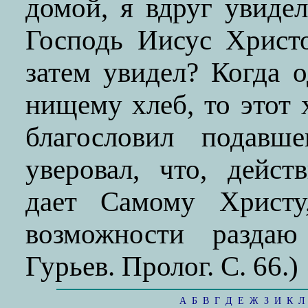
домой, я вдруг увиде
Господь Иисус Христ
затем увидел? Когда 
нищему хлеб, то этот
благословил подавш
уверовал, что, дейс
дает Самому Христ
возможности раздаю
Гурьев. Пролог. С. 66.)
А
Б
В
Г
Д
Е
Ж
З
И
К
Л