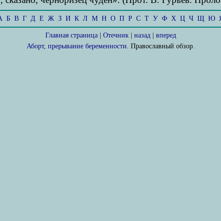
А
Б
В
Г
Д
Е
Ж
З
И
К
Л
М
Н
О
П
Р
С
Т
У
Ф
Х
Ц
Ч
Щ
Ю
Главная страница
|
Отечник
|
назад
|
вперед
Аборт, прерывание беременности
. Православный обзор.