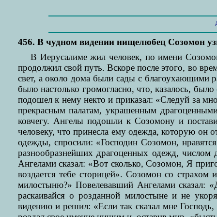
456. В чудном видении нищелюбец Созомон уз
В Иерусалиме жил человек, по имени Созомон
продолжил свой путь. Вскоре после этого, во вре
свет, а около дома были сады с благоухающими р
было настолько громогласно, что, казалось, было 
подошел к нему некто и приказал: «Следуй за мн
прекрасным палатам, украшенным драгоценными 
ковчегу. Ангелы подошли к Созомону и постави
человеку, что принесла ему одежда, которую он
одежды, спросили: «Господин Созомон, нравятся
разнообразнейших драгоценных одежд, числом 
Ангелами сказал: «Вот сколько, Созомон, Я приго
воздается тебе сторицей». Созомон со страхом 
милостыню?» Повелевавший Ангелами сказал: «
раскаивайся о розданной милостыне и не укор
видению и решил: «Если так сказал мне Господь
роздал свое имение нищим и, оставив мир, «бысть,