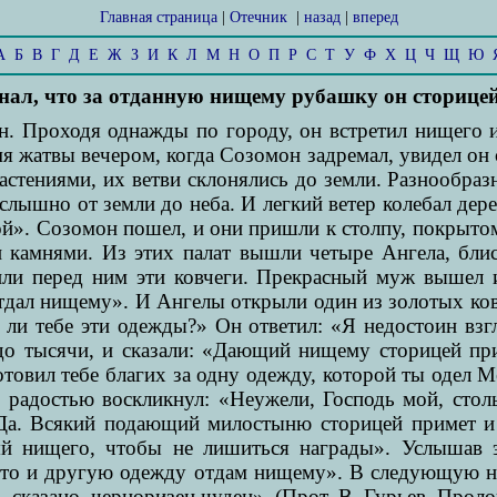
Главная страница
|
Отечник
|
назад
|
вперед
А
Б
В
Г
Д
Е
Ж
З
И
К
Л
М
Н
О
П
Р
С
Т
У
Ф
Х
Ц
Ч
Щ
Ю
нал, что за отданную нищему рубашку он сторицей
. Проходя однажды по городу, он встретил нищего и
мя жатвы вечером, когда Созомон задремал, увидел он
астениями, их ветви склонялись до земли. Разнообра
слышно от земли до неба. И легкий ветер колебал дере
ой». Созомон пошел, и они пришли к столпу, покрытом
камнями. Из этих палат вышли четыре Ангела, блис
ли перед ним эти ковчеги. Прекрасный муж вышел и
 отдал нищему». И Ангелы открыли один из золотых ко
 ли тебе эти одежды?» Он ответил: «Я недостоин взг
до тысячи, и сказали: «Дающий нищему сторицей пр
товил тебе благих за одну одежду, которой ты одел Ме
и радостью воскликнул: «Неужели, Господь мой, столь
Да. Всякий подающий милостыню сторицей примет и 
яй нищего, чтобы не лишиться награды». Услышав 
, то и другую одежду отдам нищему». В следующую н
 сказано, черноризец чуден». (Прот. В. Гурьев. Пролог