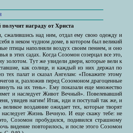
Я
 получит награду от Христа
, сжалившись над ним, отдал ему свою одежду и
 себя в неком чудном доме, в котором был великий
зные птицы наполняли воздух своим пением, и оно
вья в этих садах. Когда Созомон созерцал все это,
у золотом. Тут же увидели двери, которые вели к
тавшие, как солнце, и каждый из них держал по
з тех палат и сказал Ангелам: «Покажите этому
вчегов и, разложив перед Созомоном драгоценные
лянуть на их тень». Ему показали еще множество
имет и наследует Живот Вечный». Повелевавший
ня, увидев нагим! Итак, иди и поступай так же, и
 великое воздаяние ожидает тех, которые творят
наследует Жизнь Вечную. И еще скажу тебе: не
это, Созомон пробудился, подивился страшному
очь видение повторилось, и после этого Созомон
. С. 940.)