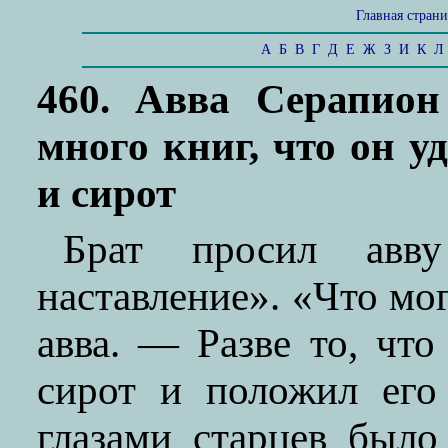
Главная стран
А
Б
В
Г
Д
Е
Ж
З
И
К
Л
460. Авва Серапион
много книг, что он 
и сирот
Брат просил авв
наставление». «Что мог
авва. — Разве то, чт
сирот и положил его
глазами старцев было