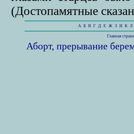
(Достопамятные сказани
А
Б
В
Г
Д
Е
Ж
З
И
К
Л
Главная стран
Аборт, прерывание бере