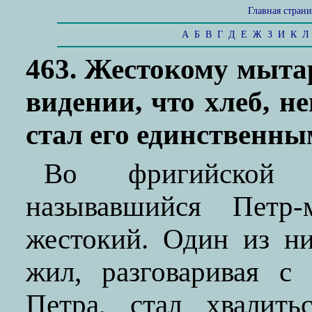
Главная стран
А
Б
В
Г
Д
Е
Ж
З
И
К
Л
463. Жестокому мыта
видении, что хлеб, 
стал его единственн
Во фригийской 
называвшийся Петр-
жестокий. Один из н
жил, разговаривая с
Петра, стал хвалить