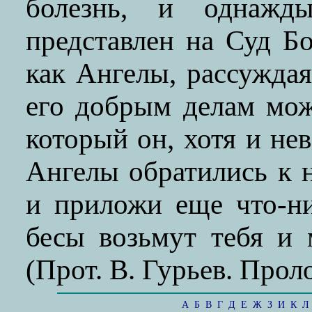
болезнь, и однажд
представлен на Суд Б
как Ангелы, рассуждая 
его добрым делам мож
который он, хотя и не
Ангелы обратились к н
и приложи еще что-ни
бесы возьмут тебя и
(Прот. В. Гурьев. Пролог
А
Б
В
Г
Д
Е
Ж
З
И
К
Л