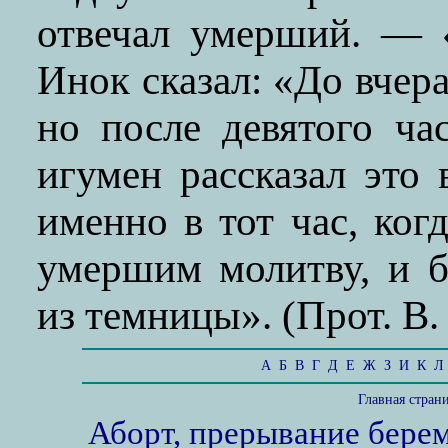
отвечал умерший. — 
Инок сказал: «До вчер
но после девятого ча
игумен рассказал это 
именно в тот час, ког
умершим молитву, и 
из темницы». (Прот. В. 
А
Б
В
Г
Д
Е
Ж
З
И
К
Л
Главная стран
Аборт, прерывание бере