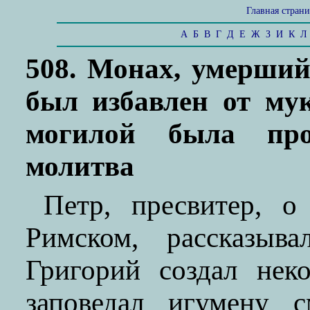
Главная стран
А
Б
В
Г
Д
Е
Ж
З
И
К
Л
508. Монах, умерший
был избавлен от мук
могилой была про
молитва
Петр, пресвитер, о
Римском, рассказыва
Григорий создал нек
заповедал игумену с