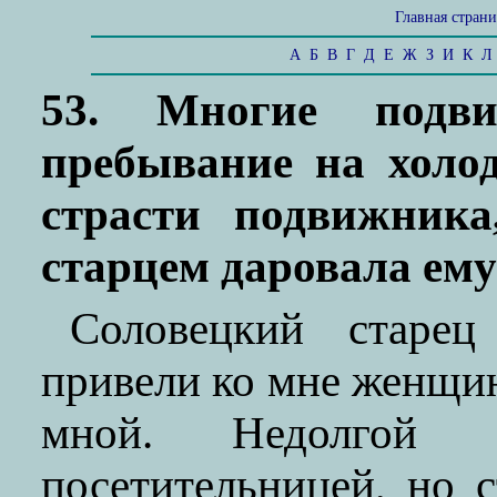
Главная стран
А
Б
В
Г
Д
Е
Ж
З
И
К
Л
53. Многие подви
пребывание на холо
страсти подвижника
старцем даровала ему
Соловецкий старец
привели ко мне женщи
мной. Недолгой
посетительницей, но 