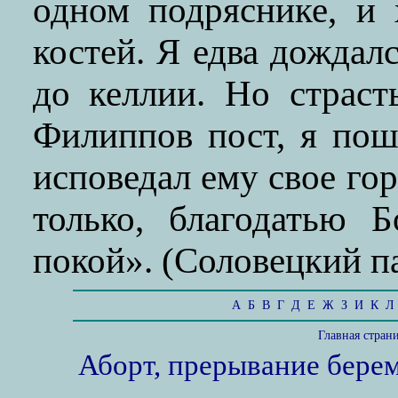
одном подряснике, и
костей. Я едва дождал
до келлии. Но страст
Филиппов пост, я пош
исповедал ему свое го
только, благодатью 
покой». (Соловецкий па
А
Б
В
Г
Д
Е
Ж
З
И
К
Л
Главная стран
Аборт, прерывание бере