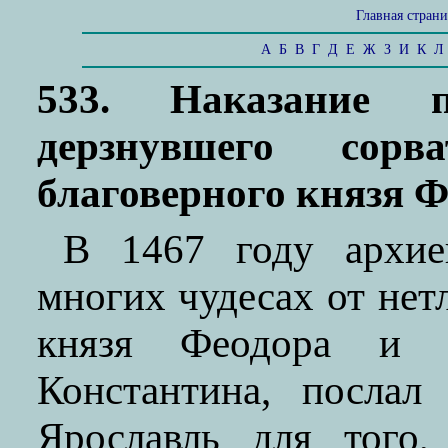
Главная стран
А
Б
В
Г
Д
Е
Ж
З
И
К
Л
533. Наказание п
дерзнувшего со
благоверного князя 
В 1467 году архие
многих чудесах от не
князя Феодора и 
Константина, послал
Ярославль для того,