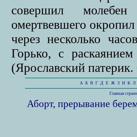
совершил молебе
омертвевшего окропил 
через несколько часо
Горько, с раскаянием
(Ярославский патерик. 
А
Б
В
Г
Д
Е
Ж
З
И
К
Л
Главная стран
Аборт, прерывание бере