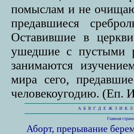
помыслам и не очищаю
предавшиеся сребро
Оставившие в церкв
ушедшие с пустыми р
занимаются изучение
мира сего, предавши
человекоугодию. (Еп. И
А
Б
В
Г
Д
Е
Ж
З
И
К
Л
Главная стран
Аборт, прерывание бере