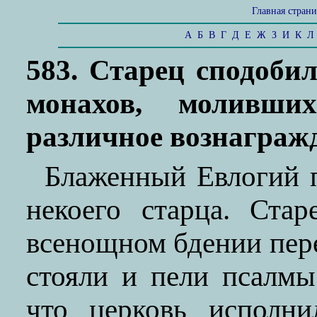
Главная стран
А
Б
В
Г
Д
Е
Ж
З
И
К
Л
583. Старец сподоби
монахов, моливши
различное вознаграж
Блаженный Евлогий 
некоего старца. Ста
всенощном бдении пер
стояли и пели псалмы
что церковь исполни