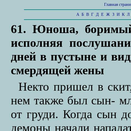
Главная стран
А
Б
В
Г
Д
Е
Ж
З
И
К
Л
61. Юноша, боримый
исполняя послушани
дней в пустыне и вид
смердящей жены
Некто пришел в скит
нем также был сын- мл
от груди. Когда сын д
демоны начали нападат