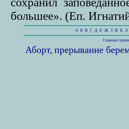
сохранил заповеданн
большее». (Еп. Игнатий
А
Б
В
Г
Д
Е
Ж
З
И
К
Л
Главная стран
Аборт, прерывание бере