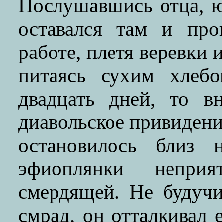
Послушавшись отца, 
оставался там и про
работе, плетя веревки 
питаясь сухим хлеб
двадцать дней, то в
диавольское привидени
остановилось близ 
эфиоплянки непри
смердящей. Не будучи
смрад, он отталкивал е