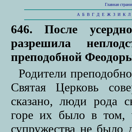
Главная стран
А
Б
В
Г
Д
Е
Ж
З
И
К
Л
646. После усердн
разрешила непло
преподобной Феодор
Родители преподобно
Святая Церковь сове
сказано, люди рода с
горе их было в том,
супружества не было 