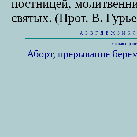
постницей, молитвенни
святых. (Прот. В. Гурье
А
Б
В
Г
Д
Е
Ж
З
И
К
Л
Главная стран
Аборт, прерывание бере