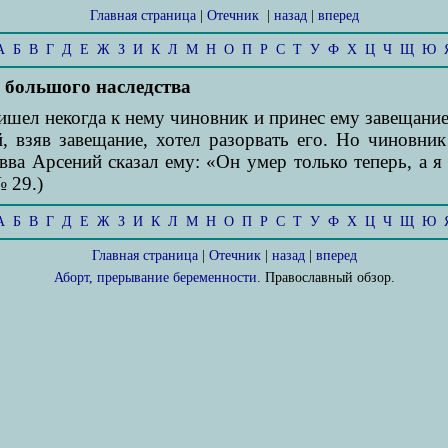
Главная страница
|
Отечник
|
назад
|
вперед
А
Б
В
Г
Д
Е
Ж
З
И
К
Л
М
Н
О
П
Р
С
Т
У
Ф
Х
Ц
Ч
Щ
Ю
 большого наследства
ишел некогда к нему чиновник и принес ему завещание
, взяв завещание, хотел разорвать его. Но чиновник
авва Арсений сказал ему: «Он умер только теперь, а я
 29.)
А
Б
В
Г
Д
Е
Ж
З
И
К
Л
М
Н
О
П
Р
С
Т
У
Ф
Х
Ц
Ч
Щ
Ю
Главная страница
|
Отечник
|
назад
|
вперед
Аборт, прерывание беременности
. Православный обзор.