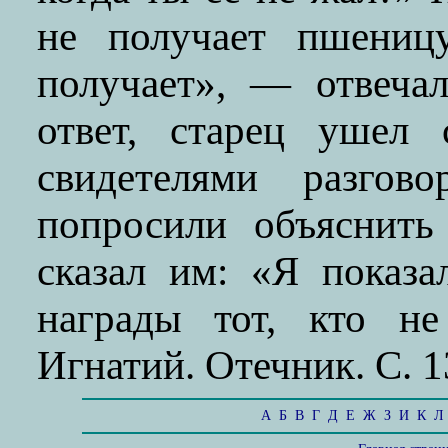
не получает пшениц
получает», — отвеча
ответ, старец ушел 
свидетелями разгов
попросили объяснить
сказал им: «Я показа
награды тот, кто не
Игнатий. Отечник. С. 1
А
Б
В
Г
Д
Е
Ж
З
И
К
Л