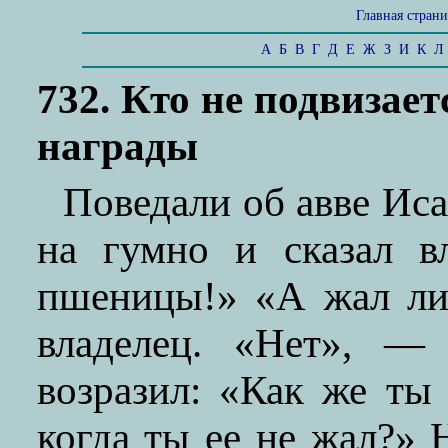
Главная стран
А
Б
В
Г
Д
Е
Ж
З
И
К
Л
732. Кто не подвизает
награды
Поведали об авве Ис
на гумно и сказал в
пшеницы!» «А жал ли
владелец. «Нет», — 
возразил: «Как же ты
когда ты ее не жал?» Н