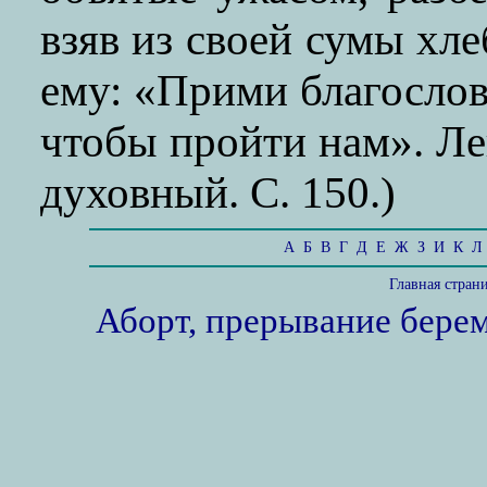
взяв из своей сумы хле
ему: «Прими благослов
чтобы пройти нам». Лев
духовный. С. 150.)
А
Б
В
Г
Д
Е
Ж
З
И
К
Л
Главная стран
Аборт, прерывание бере