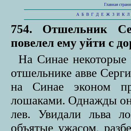
Главная стран
А
Б
В
Г
Д
Е
Ж
З
И
К
Л
754. Отшельник С
повелел ему уйти с д
На Синае некоторые 
отшельнике авве Серги
на Синае эконом пр
лошаками. Однажды он 
лев. Увидали льва л
объятые ужасом, разбе