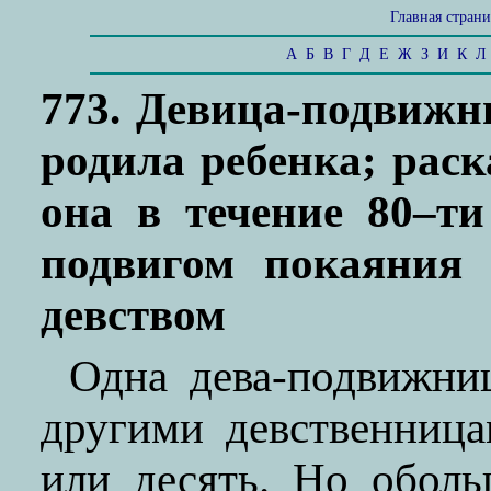
Главная стран
А
Б
В
Г
Д
Е
Ж
З
И
К
Л
773. Девица-подвижн
родила ребенка; рас
она в течение 80–т
подвигом покаяния 
девством
Одна дева-подвижни
другими девственница
или десять. Но обол