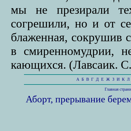
мы не презирали те
согрешили, но и от се
блаженная, сокрушив с
в смиренномудрии, н
кающихся. (Лавсаик. С.
А
Б
В
Г
Д
Е
Ж
З
И
К
Л
Главная стран
Аборт, прерывание бере