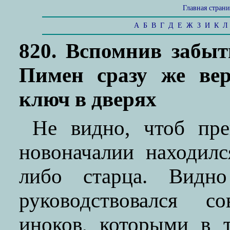
Главная стран
А
Б
В
Г
Д
Е
Ж
З
И
К
Л
820. Вспомнив забы
Пимен сразу же вер
ключ в дверях
Не видно, чтоб пр
новоначалии находил
либо старца. Видн
руководствовался с
иноков, которыми в 