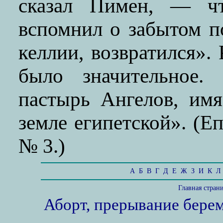
сказал Пимен, — чт
вспомнил о забытом п
келлии, возвратился».
было значительное.
пастырь Ангелов, имя
земле египетской». (Еп
№ 3.)
А
Б
В
Г
Д
Е
Ж
З
И
К
Л
Главная стран
Аборт, прерывание бере