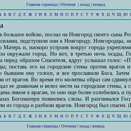
Главная страница
|
Отечник
|
назад
|
вперед
А
Б
В
Г
Д
Е
Ж
З
И
К
Л
М
Н
О
П
Р
С
Т
У
Ф
Х
Ц
Ч
Щ
Ю
од
в большое войско, послал на Новгород своего сына Р
и силами, подступили они к Новгороду. Новгородцы, 
 Матерь и, наскоро устроив вокруг города укрепления
рон окружали город. Но вот, в третью ночь осады, Г
а перед образом Спасителя, вдруг услышал голос: «П
цы; поставь его на городские стены против врагов и
 бывшем ему голосе, и все прославили Бога. Затем 
и от врагов. Во время его молитвы образ сам сдвинулс
дал ее диаконам и велел нести на городские стены, а 
щена ликом к врагам, то они еще более озлобились и п
лазах Богоматери появились слезы. И разгневался Гос
 из города и разбили врагов. Новгород был спасен. (П
А
Б
В
Г
Д
Е
Ж
З
И
К
Л
М
Н
О
П
Р
С
Т
У
Ф
Х
Ц
Ч
Щ
Ю
Главная страница
|
Отечник
|
назад
|
вперед