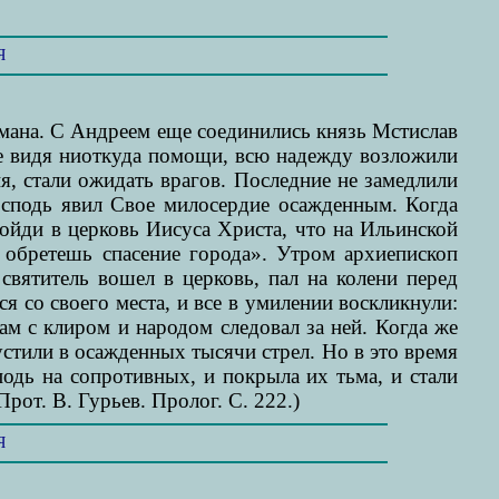
Я
омана. С Андреем еще соединились князь Мстислав
не видя ниоткуда помощи, всю надежду возложили
, стали ожидать врагов. Последние не замедлили
осподь явил Свое милосердие осажденным. Когда
ойди в церковь Иисуса Христа, что на Ильинской
 обретешь спасение города». Утром архиепископ
святитель вошел в церковь, пал на колени перед
я со своего места, и все в умилении воскликнули:
сам с клиром и народом следовал за ней. Когда же
устили в осажденных тысячи стрел. Но в это время
подь на сопротивных, и покрыла их тьма, и стали
рот. В. Гурьев. Пролог. С. 222.)
Я