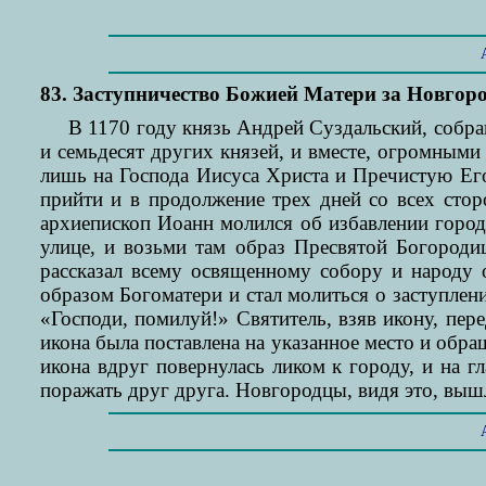
83. Заступничество Божией Матери за Новгор
В 1170 году князь Андрей Суздальский, собра
и семьдесят других князей, и вместе, огромным
лишь на Господа Иисуса Христа и Пречистую Его
прийти и в продолжение трех дней со всех сто
архиепископ Иоанн молился об избавлении город
улице, и возьми там образ Пресвятой Богороди
рассказал всему освященному собору и народу о
образом Богоматери и стал молиться о заступлени
«Господи, помилуй!» Святитель, взяв икону, пере
икона была поставлена на указанное место и обра
икона вдруг повернулась ликом к городу, и на г
поражать друг друга. Новгородцы, видя это, вышли