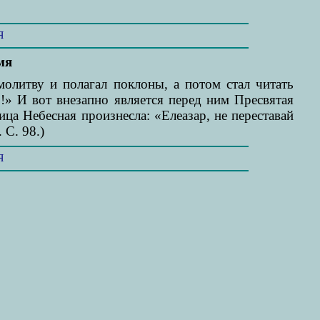
Я
мя
литву и полагал поклоны, а потом стал читать
!» И вот внезапно является перед ним Пресвятая
ца Небесная произнесла: «Елеазар, не переставай
 С. 98.)
Я