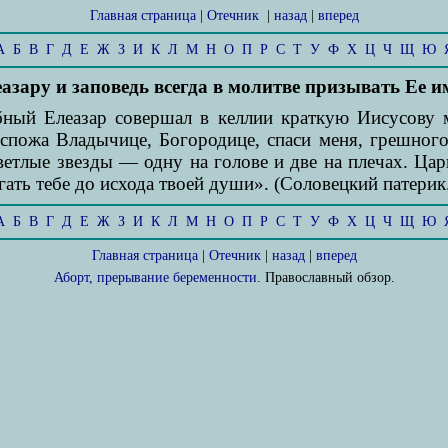
Главная страница
|
Отечник
|
назад
|
вперед
А
Б
В
Г
Д
Е
Ж
З
И
К
Л
М
Н
О
П
Р
С
Т
У
Ф
Х
Ц
Ч
Щ
Ю
зару и заповедь всегда в молитве призывать Ее и
ый Елеазар совершал в келлии краткую Иисусову мо
спожа Владычице, Богородице, спаси меня, грешного
ветлые звезды — одну на голове и две на плечах. Цари
ать тебе до исхода твоей души». (Соловецкий патерик.
А
Б
В
Г
Д
Е
Ж
З
И
К
Л
М
Н
О
П
Р
С
Т
У
Ф
Х
Ц
Ч
Щ
Ю
Главная страница
|
Отечник
|
назад
|
вперед
Аборт, прерывание беременности
. Православный обзор.