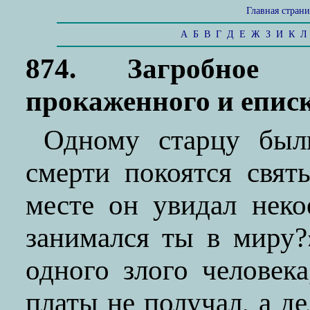
Главная стран
А
Б
В
Г
Д
Е
Ж
З
И
К
Л
874. Загробное б
прокаженного и епис
Одному старцу был
смерти покоятся свят
месте он увидал нек
занимался ты в миру
одного злого человека
платы не получал, а де