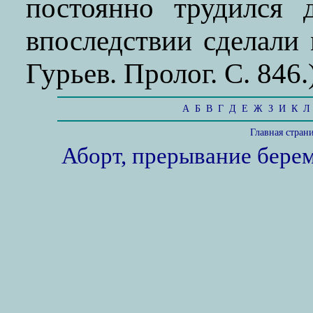
постоянно трудился 
впоследствии сделали 
Гурьев. Пролог. С. 846.
А
Б
В
Г
Д
Е
Ж
З
И
К
Л
Главная стран
Аборт, прерывание бере