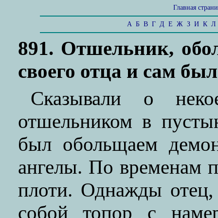
Главная стран
А
Б
В
Г
Д
Е
Ж
З
И
К
Л
891. Отшельник, обо
своего отца и сам бы
Сказывали о нек
отшельником в пусты
был обольщаем демон
ангелы. По временам п
плоти. Однажды отец, 
собой топор с наме