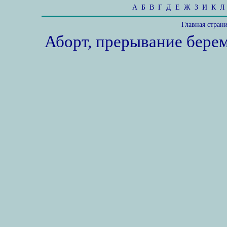
А
Б
В
Г
Д
Е
Ж
З
И
К
Л
Главная стран
Аборт, прерывание бере