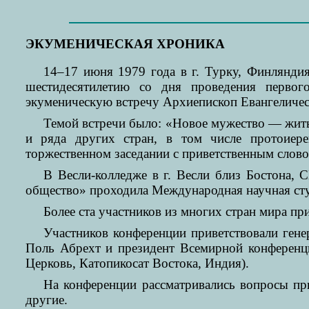
ЭКУМЕНИЧЕСКАЯ ХРОНИКА
14–17 июня 1979 года в г. Турку, Финлянд
шестидесятилетию со дня проведения первог
экуменическую встречу Архиепископ Евангеличе
Темой встречи было: «Новое мужество — жить
и ряда других стран, в том числе протоиер
торжественном заседании с приветственным слово
В Весли-колледже в г. Весли близ Бостона,
общество» проходила Международная научная сту
Более ста участников из многих стран мира пр
Участников конференции приветствовали ген
Поль Абрехт и президент Всемирной конференц
Церковь, Катопикосат Востока, Индия).
На конференции рассматривались вопросы пр
другие.