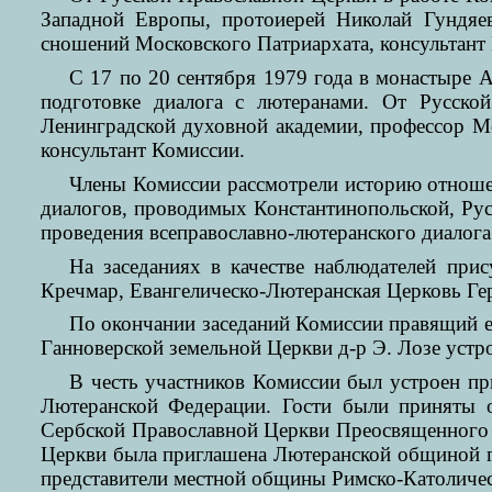
Западной Европы, протоиерей Николай Гундяев
сношений Московского Патриархата, консультант
С 17 по 20 сентября 1979 года в монастыре 
подготовке диалога с лютеранами. От Русской
Ленинградской духовной академии, профессор М
консультант Комиссии.
Члены Комиссии рассмотрели историю отношен
диалогов, проводимых Константинопольской, Ру
проведения всеправославно-лютеранского диалог
На заседаниях в качестве наблюдателей при
Кречмар, Евангелическо-Лютеранская Церковь Ге
По окончании заседаний Комиссии правящий е
Ганноверской земельной Церкви д-р Э. Лозе устро
В честь участников Комиссии был устроен п
Лютеранской Федерации. Гости были приняты 
Сербской Православной Церкви Преосвященного 
Церкви была приглашена Лютеранской общиной г.
представители местной общины Римско-Католиче