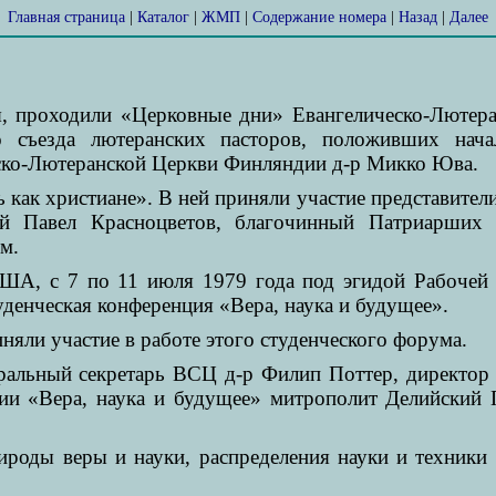
Главная страница
|
Каталог
|
ЖМП
|
Содержание номера
|
Назад
|
Далее
ия, проходили «Церковные дни» Евангелическо-Люте
о съезда лютеранских пасторов, положивших на
ско-Лютеранской Церкви Финляндии д-р Микко Юва.
 как христиане». В ней приняли участие представите
ей Павел Красноцветов, благочинный Патриарших
м.
 США, с 7 по 11 июля 1979 года под эгидой Рабоче
денческая конференция «Вера, наука и будущее».
иняли участие в работе этого студенческого форума.
еральный секретарь ВСЦ д-р Филип Поттер, директо
ии «Вера, наука и будущее» митрополит Делийский 
ироды веры и науки, распределения науки и техник