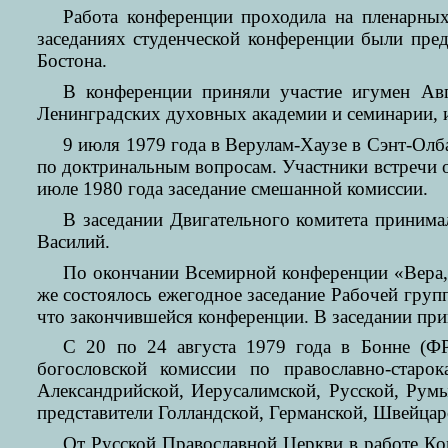
Работа конференции проходила на пленарных
заседаниях студенческой конференции были пре
Бостона.
В конференции приняли участие игумен Ав
Ленинградских духовных академии и семинарии, и
9 июля 1979 года в Верулам-Хаузе в Сэнт-Олб
по доктринальным вопросам. Участники встречи 
июле 1980 года заседание смешанной комиссии.
В заседании Двигательного комитета принима
Василий.
По окончании Всемирной конференции «Вера, 
же состоялось ежегодное заседание Рабочей гру
что закончившейся конференции. В заседании пр
С 20 по 24 августа 1979 года в Бонне (Ф
богословской комиссии по православно-старок
Александрийской, Иерусалимской, Русской, Рум
представители Голландской, Германской, Швейцар
От Русской Православной Церкви в работе К