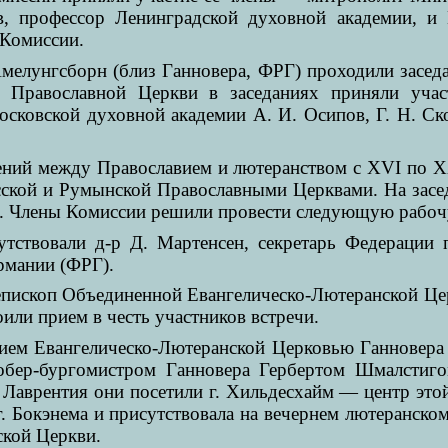
, профессор Ленинградской духовной академии, и
 Комиссии.
Амелунгсборн (близ Ганновера, ФРГ) проходили засе
 Православной Церкви в заседаниях приняли учас
осковской духовной академии А. И. Осипов, Г. Н. Ск
ий между Православием и лютеранством с XVI по XX 
сской и Румынской Православными Церквами. На зас
а. Члены Комиссии решили провести следующую рабочу
сутствовали д-р Д. Мартенсен, секретарь Федерации
рмании (ФРГ).
пископ Объединенной Евангелическо-Лютеранской Цер
или прием в честь участников встречи.
рием Евангелическо-Лютеранской Церковью Ганновер
обер-бургомистром Ганновера Гербертом Шмалстиг
Лаврентия они посетили г. Хильдесхайм — центр этой
 Бокэнема и присутствовала на вечернем лютеранско
ской Церкви.