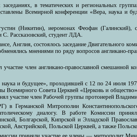
 заседаниях, в тематических и региональных групп
дставлены Всемирной конференции «Вера, наука и б
густин (Никитин), иеромонах Феофан (Галинский),
 С. Рассказовский, студент ЛДА.
ансе, Англия, состоялось заседание Двигательного ко
обменялись мнениями по ряду вопросов англикано-прав
л участие член англикано-православной смешанной к
наука и будущее», проходившей с 12 по 24 июля 197
ппы Всемирного Совета Церквей «Церковь и общество
инял участие член Рабочей группы протоиерей Владим
РГ) в Германской Митрополии Константинопольског
атолическому диалогу. В работе Комиссии принял
ынской, Болгарской, Кипрской и Элладской Правосл
ской, Австрийской, Польской Церквей, а также Польс
омиссии приняли участие ее члены — митрополит Мин