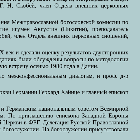
 Г. Н, Скобей, член Отдела внешних церковных
дания Межправославной богословской комиссии по
тие игумен Августин (Никитин), преподаватель
обей, член Отдела внешних церковных сношений,
век и сделали оценку результатов двусторонних
еданиях были обсуждены вопросы по методологии
ю встречу осенью 1980 года в Дании.
 по межконфессиональным диалогам, и проф. д-р
кви Германии Герхард Хайнце и главный епископ
а и Германским национальным советом Всемирной
ом. По приглашению епископа Западной Европы
 Церкви в ФРГ. Делегация Русской Православной
м богослужении. На богослужении присутствовали