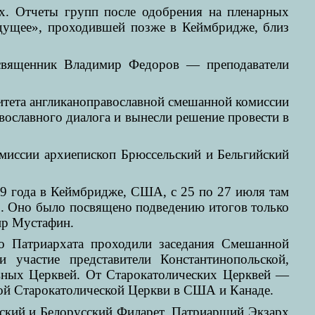
ах. Отчеты групп после одобрения на пленарных
удущее», проходившей позже в Кеймбридже, близ
 священник Владимир Федоров — преподаватели
митета англиканоправославной смешанной комиссии
ославного диалога и вынесли решение провести в
омиссии архиепископ Брюссельский и Бельгийский
9 года в Кеймбридже, США, с 25 по 27 июля там
». Оно было посвящено подведению итогов только
ир Мустафин.
о Патриархата проходили заседания Смешанной
и участие представители Константинопольской,
авных Церквей. От Старокатолических Церквей —
кой Старокатолической Церкви в США и Канаде.
ский и Белорусский Филарет, Патриарший Экзарх