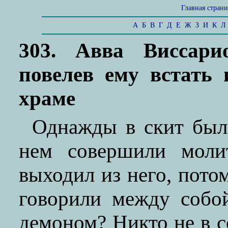
Главная стран
А
Б
В
Г
Д
Е
Ж
З
И
К
Л
303. Авва Виссарио
повелев ему встать 
храме
Однажды в скит был
нем совершили моли
выходил из него, пото
говорили между собо
демоном? Никто не в с