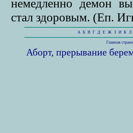
немедленно демон вы
стал здоровым. (Еп. Иг
А
Б
В
Г
Д
Е
Ж
З
И
К
Л
Главная стран
Аборт, прерывание бере