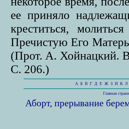
некоторое время, посл
ее приняло надлежащи
креститься, молитьс
Пречистую Его Матерь 
(Прот. А. Хойнацкий. 
С. 206.)
А
Б
В
Г
Д
Е
Ж
З
И
К
Л
Главная стран
Аборт, прерывание бере