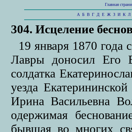
Главная стран
А
Б
В
Г
Д
Е
Ж
З
И
К
Л
304. Исцеление бесн
19 января 1870 года 
Лавры доносил Его В
солдатка Екатериносла
уезда Екатерининской
Ирина Васильевна Во
одержимая бесновани
бывшая во многих св